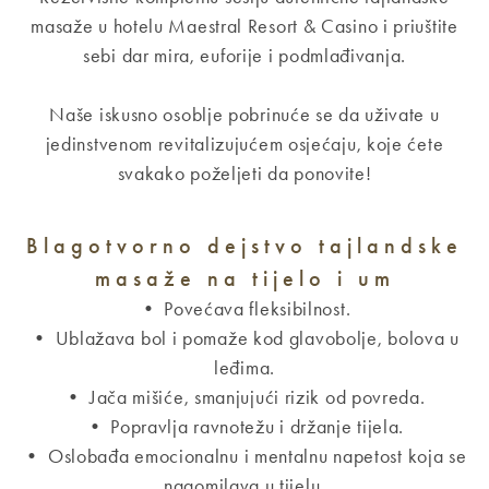
masaže u hotelu Maestral Resort & Casino i priuštite
sebi dar mira, euforije i podmlađivanja.
Naše iskusno osoblje pobrinuće se da uživate u
jedinstvenom revitalizujućem osjećaju, koje ćete
svakako poželjeti da ponovite!
Blagotvorno dejstvo tajlandske
masaže na tijelo i um
• Povećava fleksibilnost.
• Ublažava bol i pomaže kod glavobolje, bolova u
leđima.
• Jača mišiće, smanjujući rizik od povreda.
• Popravlja ravnotežu i držanje tijela.
• Oslobađa emocionalnu i mentalnu napetost koja se
nagomilava u tijelu.