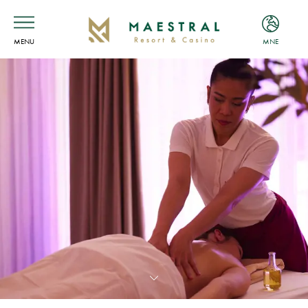
MENU
MNE
ENG
MNE