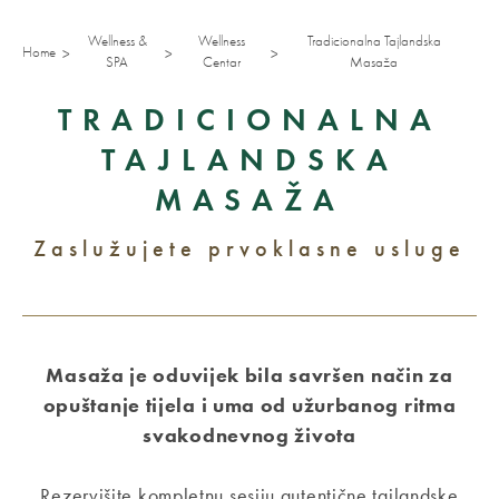
Wellness &
Wellness
Tradicionalna Tajlandska
Home
SPA
Centar
Masaža
TRADICIONALNA
TAJLANDSKA
MASAŽA
Zaslužujete prvoklasne usluge
Masaža je oduvijek bila savršen način za
opuštanje tijela i uma od užurbanog ritma
svakodnevnog života
Rezervišite kompletnu sesiju autentične tajlandske